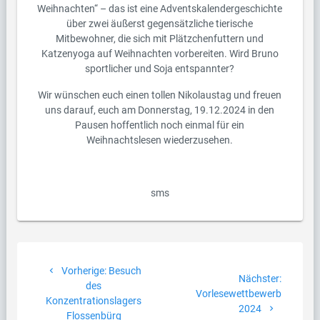
Weihnachten“ – das ist eine Adventskalendergeschichte
über zwei äußerst gegensätzliche tierische
Mitbewohner, die sich mit Plätzchenfuttern und
Katzenyoga auf Weihnachten vorbereiten. Wird Bruno
sportlicher und Soja entspannter?
Wir wünschen euch einen tollen Nikolaustag und freuen
uns darauf, euch am Donnerstag, 19.12.2024 in den
Pausen hoffentlich noch einmal für ein
Weihnachtslesen wiederzusehen.
sms
Beitragsnavigation
Vorheriger
Vorherige:
Besuch
Nächste
Nächster:
Beitrag:
des
Beitrag:
Vorlesewettbewerb
Konzentrationslagers
2024
Flossenbürg