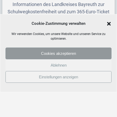
Informationen des Landkreises Bayreuth zur
Schulwegkostenfreiheit und zum 365-Euro-Ticket
Merkblatt für Eltern – Übergang an weiterführende Schulen
Cookie-Zustimmung verwalten
Kostenfreiheit des Schulweges I Landkreis Bayreuth
Wir verwenden Cookies, um unsere Website und unseren Service zu
optimieren.
Cookies akzeptieren
Ablehnen
Einstellungen anzeigen
© 2026 Staatliche Gesamtschule Hollfeld