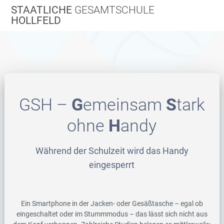
Zum
STAATLICHE
GESAMTSCHULE
Inhalt
HOLLFELD
springen
GSH –
G
emeinsam
S
tark
ohne
H
andy
Während der Schulzeit wird das Handy
eingesperrt
Ein Smartphone in der Jacken- oder Gesäßtasche – egal ob
eingeschaltet oder im Stummmodus – das lässt sich nicht aus