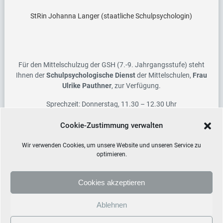
StRin Johanna Langer (staatliche Schulpsychologin)
Für den Mittelschulzug der GSH (7.-9. Jahrgangsstufe) steht
Ihnen der
Schulpsychologische Dienst
der Mittelschulen,
Frau
Ulrike Pauthner
, zur Verfügung.
Sprechzeit:
Donnerstag, 11.30 – 12.30 Uhr
Tel.: 0921/728-416
Cookie-Zustimmung verwalten
Mail:
ulrike.pauthner(at)schulamt-bt.de
Wir verwenden Cookies, um unsere Website und unseren Service zu
optimieren.
Cookies akzeptieren
Ablehnen