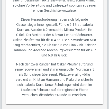
einer unbekannten Textstelle weiter. Ganz schön knifflig,
so ohne Vorbereitung und Einlesezeit spontan aus einer
fremden Geschichte vorzulesen.
Dieser Herausforderung haben sich folgende
Klassensieger:innen gestellt: Für die 6.1 trat Isabella
Dorn an. Aus der 6.2 versuchte Milena Predukh ihr
Glück. Der Vertreter der 6.3 war Lennard Schnurrer.
Oskar Pfeufer trat für die 6.4 an. Die 6.5 wurde von Mila
Krug repräsentiert, die Klasse 6.6 von Lina Zink. Kristian
Hamann und Adelinde Ahrenburg versuchten für die 6.7
und 6.8 ihr Glück.
Nach den zwei Runden hat Oskar Pfeufer aufgrund
seiner souveränen und stimmungsvollen Vortragsart
als Schulsieger überzeugt. Platz zwei ging völlig
verdient an Kristian Hamann und Platz drei sicherte
sich Isabella Dorn. Unser Schulsieger wird dann im
Laufe des Februars auf der regionalen Ebene
versuchen, die nächste Runde zu erreichen.