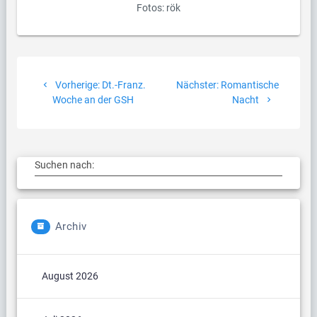
Fotos: rök
Beitragsnavigation
Vorheriger
Nächster
Vorherige:
Dt.-Franz.
Nächster:
Romantische
Beitrag:
Beitrag:
Woche an der GSH
Nacht
Suchen nach:
Archiv
August 2026