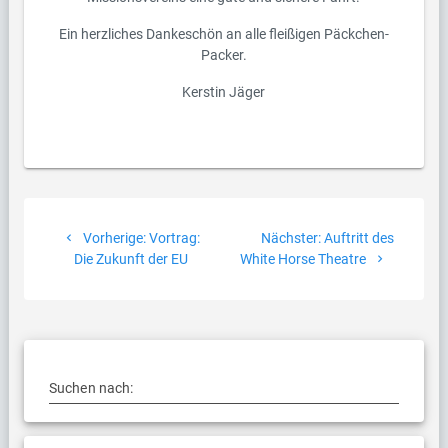
Ein herzliches Dankeschön an alle fleißigen Päckchen-
Packer.
Kerstin Jäger
Beitragsnavigation
Vorheriger
Nächster
Vorherige:
Vortrag:
Nächster:
Auftritt des
Beitrag:
Beitrag:
Die Zukunft der EU
White Horse Theatre
Suchen nach: