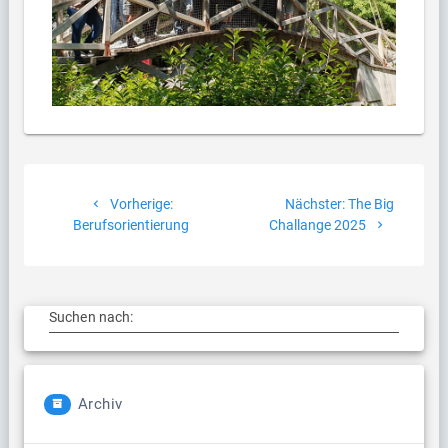
Beitragsnavigation
Vorheriger
Nächster
Vorherige:
Nächster:
The Big
Beitrag:
Beitrag:
Berufsorientierung
Challange 2025
Suchen nach:
Archiv