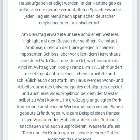
Hausaufgaben erledigt werden. In der Kantine gab es
anlässlich der gerade veranstalteten Sprachenwoche
jeden Tag ein Menü nach spanischer, deutscher,
englischer oder italienischer Art.
Am Dienstag erwartete unsere Schüler ein weiteres
Highlight mit dem Besuch der schönen Kleinstadt
Amboise, direkt an der Loire gelegen mit einem
imposanten Schloss, aber vor allem dem Herrenhaus
und dem Park Clos Lucé, dem Ort, wo Leonardo da
Vinci im Auftrag von König Franz I. im 17. Jahrhundert
die letzten 4 Jahre seines Lebens arbeitete und
schließlich auch dort starb. Im Haus werden Wohn- und
Arbeitsräume des Universalgenies detailgetreu gezeigt
und auch eine Videoprojektion bei dem der Meister
selbst zu Wort kommt. Im großzügig angelegten Park
kann man künstlerische Werke und nach seinen Plänen
gebaute Erfindungen, wie zum Beispiel einen Panzer,
einen Vorläufer des Hubschraubers oder Turbinen
anschauen und auch ausprobieren. Wasserläufe, ein
Teich und ein Kräutergarten, sowie mehrere Cafés
ergänzen das Angebot.