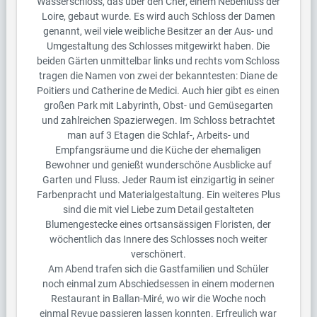
Wasserschloss, das über den Cher, einem Nebenluss der
Loire, gebaut wurde. Es wird auch Schloss der Damen
genannt, weil viele weibliche Besitzer an der Aus- und
Umgestaltung des Schlosses mitgewirkt haben. Die
beiden Gärten unmittelbar links und rechts vom Schloss
tragen die Namen von zwei der bekanntesten: Diane de
Poitiers und Catherine de Medici. Auch hier gibt es einen
großen Park mit Labyrinth, Obst- und Gemüsegarten
und zahlreichen Spazierwegen. Im Schloss betrachtet
man auf 3 Etagen die Schlaf-, Arbeits- und
Empfangsräume und die Küche der ehemaligen
Bewohner und genießt wunderschöne Ausblicke auf
Garten und Fluss. Jeder Raum ist einzigartig in seiner
Farbenpracht und Materialgestaltung. Ein weiteres Plus
sind die mit viel Liebe zum Detail gestalteten
Blumengestecke eines ortsansässigen Floristen, der
wöchentlich das Innere des Schlosses noch weiter
verschönert.
Am Abend trafen sich die Gastfamilien und Schüler
noch einmal zum Abschiedsessen in einem modernen
Restaurant in Ballan-Miré, wo wir die Woche noch
einmal Revue passieren lassen konnten. Erfreulich war