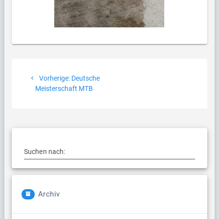
Beitragsnavigation
Vorheriger
Vorherige:
Deutsche
Beitrag:
Meisterschaft MTB
Suchen nach:
Archiv