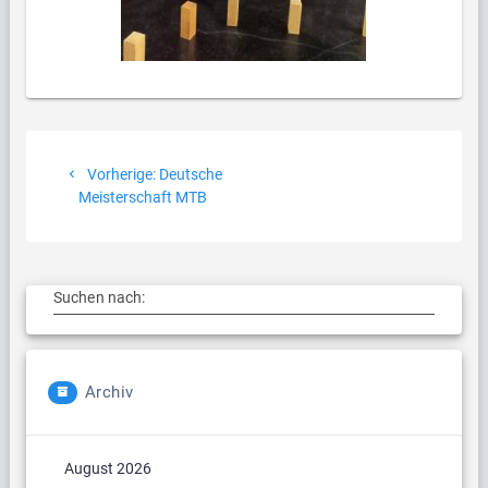
Beitragsnavigation
Vorheriger
Vorherige:
Deutsche
Beitrag:
Meisterschaft MTB
Suchen nach:
Archiv
August 2026