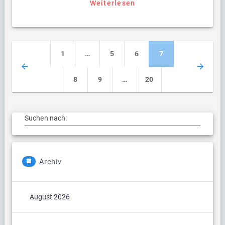
Weiterlesen
Beitragsnavigation
Seite
Seite
Seite
Seite
1
…
5
6
7
Seite
Seite
Seite
8
9
…
20
Suchen nach:
Archiv
August 2026