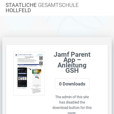
Zum
STAATLICHE
GESAMTSCHULE
Inhalt
HOLLFELD
springen
Jamf Parent
App –
Anleitung
GSH
0
Downloads
The admin of this site
has disabled the
download button for this
page.