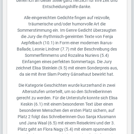
denen ich an dieser Stelle ganz herzlich für ihre Zeit und
Entscheidungshilfe danke.
Alle eingereichten Gedichte fingen auf reizvolle,
träumerische und/oder humorvolle Art die
Sommerstimmung ein. Im Genre Gedicht überzeugten
die Jury die rhythmisch-gereimten Texte von Fenja
Aepfelbach (10.1) in Form einer modernen Ikarus-
Ballade, Leonie Lindner (7.7) mit der Beschreibung des
Sommerflimmerns und Rozalina Nurievs (5.4)
Einfangen eines perfekten Sommertags. Die Jury
zeichnet Elisa Steinlein (9.5) mit einem Sonderpreis aus,
da sie mit ihrer Slam Poetry Gänsehaut bewirkt hat.
Die Kategorie Geschichten wurde kurzerhand in zwei
Altersstufen unterteilt, um so den Schreiberinnen
gerecht zu werden. Für die Unterstufe konnte sich Elisa
Keskin (6.1) mit einem besonderen Text über einen
besonderen Menschen den ersten Platz sichern, auf
Platz 2 folgt das Schreiberinnen-Duo Sanja Klusmann
und Jana Waal (6.5) mit einem Reisekrimi und der 3.
Platz geht an Flora Nagy (5.4) mit einem spannenden