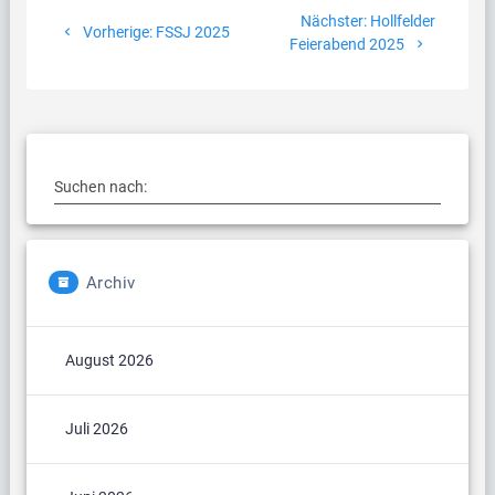
Nächster
Nächster:
Hollfelder
Vorheriger
Vorherige:
FSSJ 2025
Beitrag:
Feierabend 2025
Beitrag:
Suchen nach:
Archiv
August 2026
Juli 2026