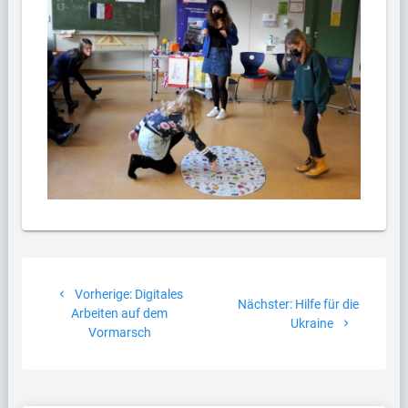
Beitragsnavigation
Vorheriger
Vorherige:
Digitales
Nächster
Nächster:
Hilfe für die
Beitrag:
Arbeiten auf dem
Beitrag:
Ukraine
Vormarsch