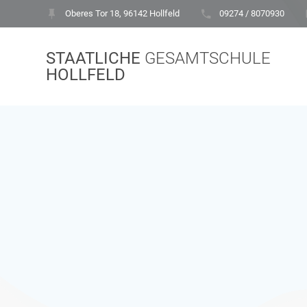
Zum
Oberes Tor 18, 96142 Hollfeld
09274 / 8070930
Inhalt
springen
STAATLICHE
GESAMTSCHULE
HOLLFELD