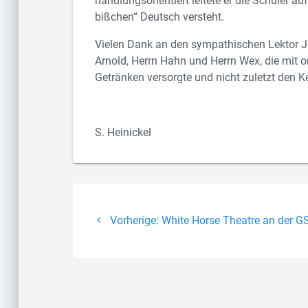
handlungsorientiert leitete er die Schüler a
bißchen“ Deutsch versteht.
Vielen Dank an den sympathischen Lektor J
Arnold, Herrn Hahn und Herrn Wex, die mit o
Getränken versorgte und nicht zuletzt den Ke
S. Heinickel
Beitragsnavigati
Vorheriger
Vorherige:
White Horse Theatre an der G
Beitrag: