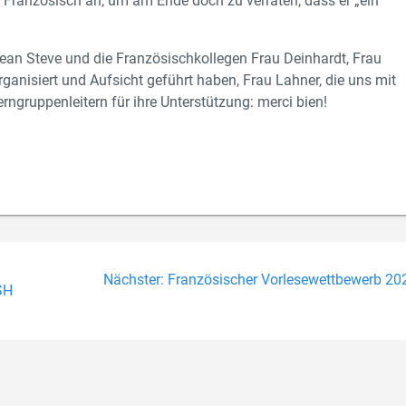
uf Französisch an, um am Ende doch zu verraten, dass er „ein
ean Steve und die Französischkollegen Frau Deinhardt, Frau
rganisiert und Aufsicht geführt haben, Frau Lahner, die uns mit
rngruppenleitern für ihre Unterstützung: merci bien!
on
Nächster
Nächster:
Französischer Vorlesewettbewerb 20
SH
Beitrag: