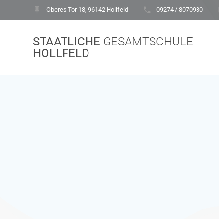
Zum
Oberes Tor 18, 96142 Hollfeld
09274 / 8070930
Inhalt
springen
STAATLICHE
GESAMTSCHULE
HOLLFELD