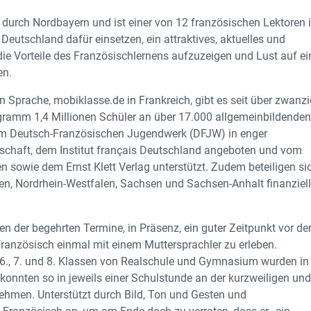
l durch Nordbayern und ist einer von 12 französischen Lektoren 
 Deutschland dafür einsetzen, ein attraktives, aktuelles und
 die Vorteile des Französischlernens aufzuzeigen und Lust auf ei
en.
 Sprache, mobiklasse.de in Frankreich, gibt es seit über zwanz
gramm 1,4 Millionen Schüler an über 17.000 allgemeinbildende
 vom Deutsch-Französischen Jugendwerk (DFJW) in enger
chaft, dem Institut français Deutschland angeboten und vom
en sowie dem Ernst Klett Verlag unterstützt. Zudem beteiligen si
n, Nordrhein-Westfalen, Sachsen und Sachsen-Anhalt finanziel
 der begehrten Termine, in Präsenz, ein guter Zeitpunkt vor de
ranzösisch einmal mit einem Muttersprachler zu erleben.
n 6., 7. und 8. Klassen von Realschule und Gymnasium wurden in
konnten so in jeweils einer Schulstunde an der kurzweiligen un
ehmen. Unterstützt durch Bild, Ton und Gesten und