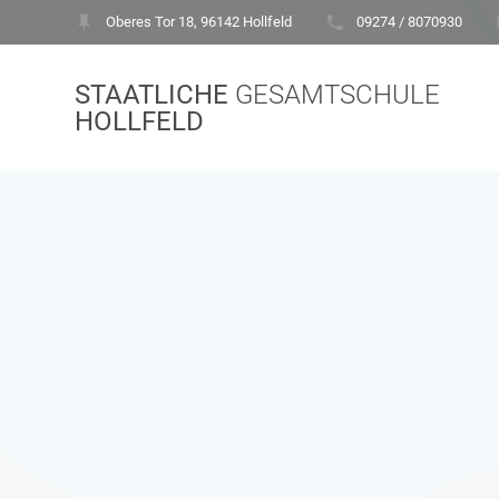
Zum
Oberes Tor 18, 96142 Hollfeld
09274 / 8070930
Inhalt
springen
STAATLICHE
GESAMTSCHULE
HOLLFELD