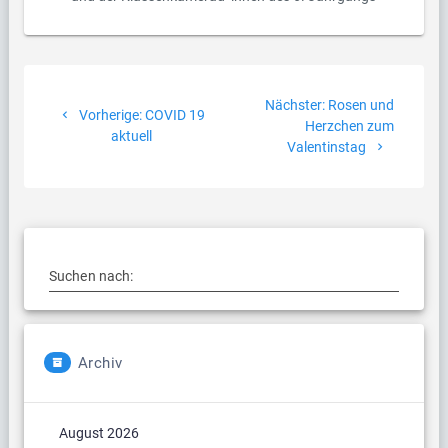
Beitragsnavigation
Nächster
Nächster:
Rosen und
Vorheriger
Vorherige:
COVID 19
Beitrag:
Herzchen zum
Beitrag:
aktuell
Valentinstag
Suchen nach:
Archiv
August 2026