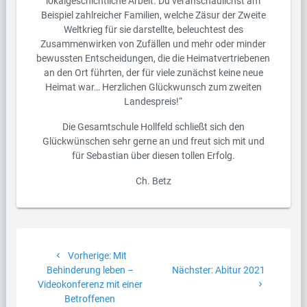
lokalgeschichtliche Arbeit. Du veranschaulichst am
Beispiel zahlreicher Familien, welche Zäsur der Zweite
Weltkrieg für sie darstellte, beleuchtest des
Zusammenwirken von Zufällen und mehr oder minder
bewussten Entscheidungen, die die Heimatvertriebenen
an den Ort führten, der für viele zunächst keine neue
Heimat war… Herzlichen Glückwunsch zum zweiten
Landespreis!“
Die Gesamtschule Hollfeld schließt sich den
Glückwünschen sehr gerne an und freut sich mit und
für Sebastian über diesen tollen Erfolg.
Ch. Betz
Beitragsnavigation
Vorheriger
Vorherige:
Mit
Beitrag:
Nächster
Behinderung leben –
Nächster:
Abitur 2021
Beitrag:
Videokonferenz mit einer
Betroffenen