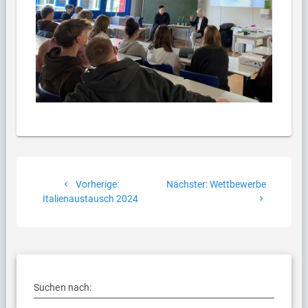
Beitragsnavigation
Vorheriger
Nächster
Vorherige:
Nächster:
Wettbewerbe
Beitrag:
Beitrag:
Italienaustausch 2024
Suchen nach: