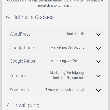
Cookies verarbeiten. Die abgerufenen Daten werden so weit wie
möglich anonymisiert.
6. Platzierte Cookies
WordPress
funktionelle
Consent
to
service
Google Fonts
Marketing/Verfolgung
Consent
wordpress
to
service
Google Maps
Marketing/Verfolgung
Consent
google-
to
fonts
Marketing/Verfolgung,
service
YouTube
Consent
funktionelle, Statistik
google-
to
maps
service
Sonstiges
Zweck wird noch ermittelt
Consent
youtube
to
service
7. Einwilligung
sonstiges