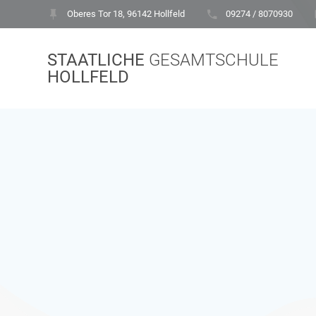
Zum
Oberes Tor 18, 96142 Hollfeld
09274 / 8070930
Inhalt
springen
STAATLICHE
GESAMTSCHULE
HOLLFELD